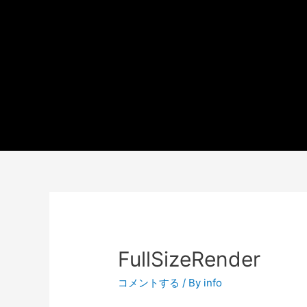
FullSizeRender
コメントする
/ By
info